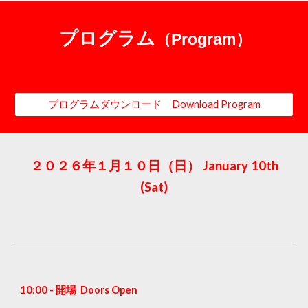
プログラム
（Program）
プログラムダウンロード Download Program
January 1
0
th
２０２
６
年１月１
０
日（日）
(S
at
)
1
0
:00 - 開場 Doors Open