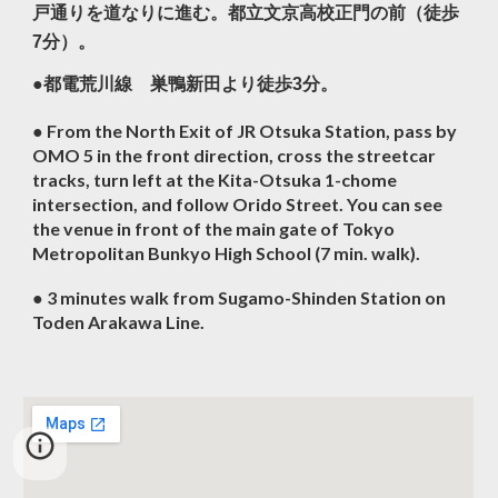
戸通りを道なりに進む。都立文京高校正門の前（徒歩
7分）。
●都電荒川線 巣鴨新田より徒歩3分。
● From the North Exit of JR Otsuka Station, pass by
OMO 5 in the front direction, cross the streetcar
tracks, turn left at the Kita-Otsuka 1-chome
intersection, and follow Orido Street. You can see
the venue in front of the main gate of Tokyo
Metropolitan Bunkyo High School (7 min. walk).
● 3 minutes walk from Sugamo-Shinden Station on
Toden Arakawa Line.