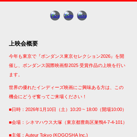
上映会概要
今年も東京で『ボンダンス東京セレクション202
6
』を開
催し、ボンダンス国際映画祭202
5
受賞作品の上映を行い
ます。
世界の優れたインディーズ映画にご興味ある方は、この
機会にどうぞ奮ってご来場ください！
■日時：202
6
年1月1
0
日（
土
）1
0
:
2
0 ~ 1
8
:00（開場1
0
:00）
■会場：シネマハウス大塚（東京都豊島区巣鴨4-7-4-101）
■主催：Auteur Tokyo (KOGOSHA Inc.)