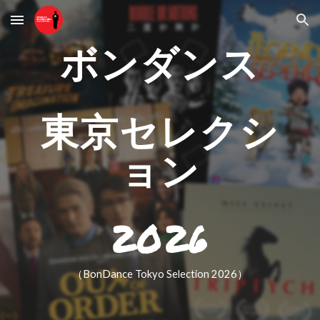
Skip to main content
Skip to navigation
ボンダンス
東京
セレクシ
ョン
202
6
（BonDance Tokyo Selection 202
6
）