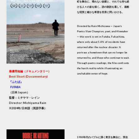
町を舞台に、帰れない故郷と、それでも待ち続
ける人々の姿を描く。詩の朗読を通して、過酷
な現実と確かな希望を世界に問いかける。
Directed by Rain Michiyama — Japan’s
Poetry Slam Champion, poet, and filmmaker
— this work is set in Futaba, Fukushima,
where only about 1.4% of residents have
returned after the nuclear disaster. It
portrays a hometown that can no longer be
returned to, and those who continue to wait.
Through poetry readings, the film confronts
the harsh reality while illuminating an
最優秀短編（ドキュメンタリー）
unshakable sense of hope.
Best Short (Documentary)
『ふたば』
FUTABA
（日本 Japan）
監督：ミチヤマ・レイン
Director: Michiyama Rain
※2024年/日本語（英語字幕）
1980年代のバブルに沸く東京を舞台に、実在