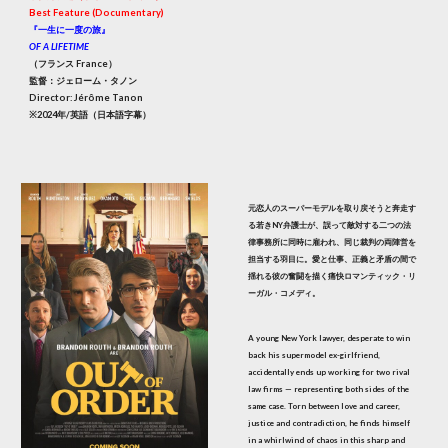
Best Feature (Documentary)
『一生に一度の旅』
OF A LIFETIME
（フランス France）
監督：ジェローム・タノン
Director: Jérôme Tanon
※2024年/英語（日本語字幕）
元恋人のスーパーモデルを取り戻そうと奔走す
る若きNY弁護士が、誤って敵対する二つの法
律事務所に同時に雇われ、同じ裁判の両陣営を
担当する羽目に。愛と仕事、正義と矛盾の間で
揺れる彼の奮闘を描く痛快ロマンティック・リ
ーガル・コメディ。
A young New York lawyer, desperate to win
back his supermodel ex-girlfriend,
accidentally ends up working for two rival
law firms — representing both sides of the
same case. Torn between love and career,
justice and contradiction, he finds himself
in a whirlwind of chaos in this sharp and