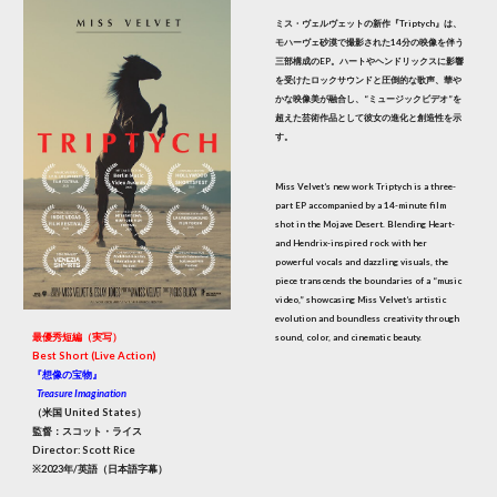
ミス・ヴェルヴェットの新作『Triptych』は、
モハーヴェ砂漠で撮影された14分の映像を伴う
三部構成のEP。ハートやヘンドリックスに影響
を受けたロックサウンドと圧倒的な歌声、華や
かな映像美が融合し、“ミュージックビデオ”を
超えた芸術作品として彼女の進化と創造性を示
す。
Miss Velvet’s new work Triptych is a three-
part EP accompanied by a 14-minute film
shot in the Mojave Desert. Blending Heart-
and Hendrix-inspired rock with her
powerful vocals and dazzling visuals, the
piece transcends the boundaries of a “music
video,” showcasing Miss Velvet’s artistic
evolution and boundless creativity through
最優秀短編（実写）
sound, color, and cinematic beauty.
Best Short (Live Action)
『想像の宝物』
Treasure Imagination
（米国 United States）
監督：スコット・ライス
Director: Scott Rice
※2023年/英語（日本語字幕）