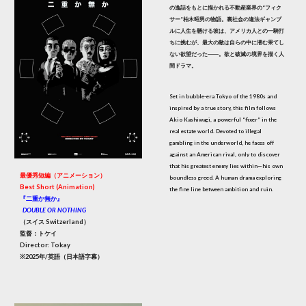
の逸話をもとに描かれる不動産業界の“フィク
サー”柏木昭男の物語。裏社会の違法ギャンブ
ルに人生を懸ける彼は、アメリカ人との一騎打
ちに挑むが、最大の敵は自らの中に潜む果てし
ない欲望だった――。欲と破滅の境界を描く人
間ドラマ。
Set in bubble-era Tokyo of the 1980s and
inspired by a true story, this film follows
Akio Kashiwagi, a powerful “fixer” in the
real estate world. Devoted to illegal
gambling in the underworld, he faces off
against an American rival, only to discover
that his greatest enemy lies within—his own
最優秀短編（アニメーション）
boundless greed. A human drama exploring
Best Short (Animation)
the fine line between ambition and ruin.
『二重か無か』
DOUBLE OR NOTHING
（スイス Switzerland）
監督：トケイ
Director: Tokay
※2025年/英語（日本語字幕）