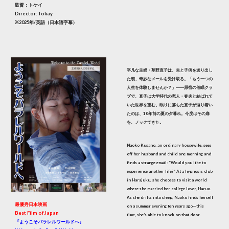
監督：トケイ
Director: Tokay
※2025年/英語（日本語字幕）
平凡な主婦・草野直子は、夫と子供を送り出し
た朝、奇妙なメールを受け取る。「もう一つの
人生を体験しませんか？」――原宿の催眠クラ
ブで、直子は大学時代の恋人・春夫と結ばれて
いた世界を望む。眠りに落ちた直子が辿り着い
たのは、10年前の夏の夕暮れ。今度はその扉
を、ノックできた。
Naoko Kusano, an ordinary housewife, sees
off her husband and child one morning and
finds a strange email: “Would you like to
experience another life?” At a hypnosis club
in Harajuku, she chooses to visit a world
where she married her college lover, Haruo.
As she drifts into sleep, Naoko finds herself
最優秀日本映画
on a summer evening ten years ago—this
Best Film of Japan
time, she’s able to knock on that door.
『ようこそパラレルワールドへ』