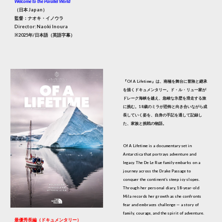
Welcome to the Parallel World
（日本 Japan）
監督：ナオキ・イノウラ
Director: Naoki Inoura
※2025年/日本語（英語字幕）
『Of A Lifetime』は、南極を舞台に冒険と継承
を描くドキュメンタリー。ド・ル・リュ一家が
ドレーク海峡を越え、急峻な氷壁を滑走する旅
に挑む。18歳のミラが恐怖と向き合いながら成
長していく姿を、自身の手記を通して記録し
た、家族と挑戦の物語。
Of A Lifetime is a documentary set in
Antarctica that portrays adventure and
legacy. The De Le Rue family embarks on a
journey across the Drake Passage to
conquer the continent’s steep icy slopes.
Through her personal diary, 18-year-old
Mila records her growth as she confronts
fear and embraces challenge — a story of
family, courage, and the spirit of adventure.
最優秀長編（ドキュメンタリー）