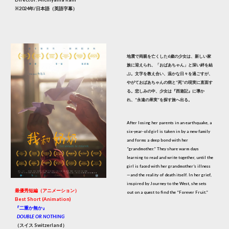
※2024年/日本語（英語字幕）
地震で両親を亡くした6歳の少女は、新しい家
族に迎えられ、「おばあちゃん」と深い絆を結
ぶ。文字を教え合い、温かな日々を過ごすが、
やがておばあちゃんの病と“死”の現実に直面す
る。悲しみの中、少女は『西遊記』に導か
れ、“永遠の果実”を探す旅へ出る。
After losing her parents in an earthquake, a
six-year-old girl is taken in by a new family
and forms a deep bond with her
“grandmother.” They share warm days
learning to read and write together, until the
girl is faced with her grandmother’s illness
—and the reality of death itself. In her grief,
inspired by Journey to the West, she sets
最優秀短編（アニメーション）
out on a quest to find the “Forever Fruit.”
Best Short (Animation)
『二重か無か』
DOUBLE OR NOTHING
（スイス Switzerland）