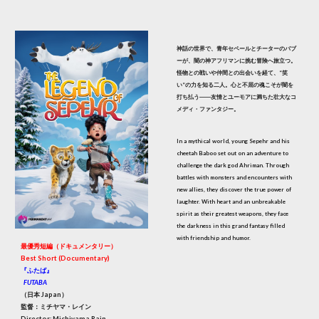
神話の世界で、青年セペールとチーターのバブ
ーが、闇の神アフリマンに挑む冒険へ旅立つ。
怪物との戦いや仲間との出会いを経て、“笑
い”の力を知る二人。心と不屈の魂こそが闇を
打ち払う――友情とユーモアに満ちた壮大なコ
メディ・ファンタジー。
In a mythical world, young Sepehr and his
cheetah Baboo set out on an adventure to
challenge the dark god Ahriman. Through
battles with monsters and encounters with
new allies, they discover the true power of
laughter. With heart and an unbreakable
spirit as their greatest weapons, they face
the darkness in this grand fantasy filled
with friendship and humor.
最優秀短編（ドキュメンタリー）
Best Short (Documentary)
『ふたば』
FUTABA
（日本 Japan）
監督：ミチヤマ・レイン
Director: Michiyama Rain