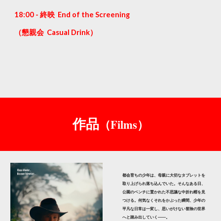
1
8
:00 - 終映 End of the Screening
（懇親会 Casual Drink）
（Films）
作品
都会育ちの少年は、母親に大切なタブレットを
取り上げられ落ち込んでいた。そんなある日、
公園のベンチに置かれた不思議な中折れ帽を見
つける。何気なくそれをかぶった瞬間、少年の
平凡な日常は一変し、思いがけない冒険の世界
へと踏み出していく――。