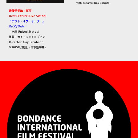
witty romantic legal comedy.
最優秀長編（実写）
Best Feature (Live Action)
『アウト・オブ・オーダー』
Out Of Order
（米国 United States）
監督：ガイ・ジェイコブソン
Director: Guy Jacobson
※2025年/英語,（日本語字幕）