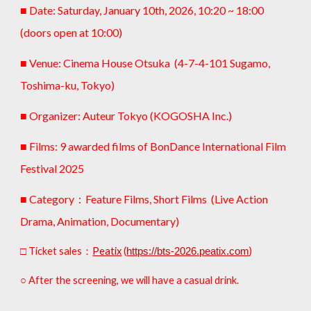
■ Date: S
atur
day, January 1
0
th, 202
6
, 1
0
:
2
0 ~ 1
8
:00
(doors open at 1
0
:00)
■ Venue: Cinema House Otsuka (4-7-4-101 Sugamo,
Toshima-ku, Tokyo)
■ Organizer: Auteur Tokyo (KOGOSHA Inc.)
■ Films:
9
awarded films of BonDance International Film
Festival 202
5
■ Category：Feature Films, Short Films (Live Action
Drama, Animation, Documentary)
□ Ticket sales：
Peatix
(
https://bts-2026.peatix.com
)
○ After the screening, we will have a casual drink.