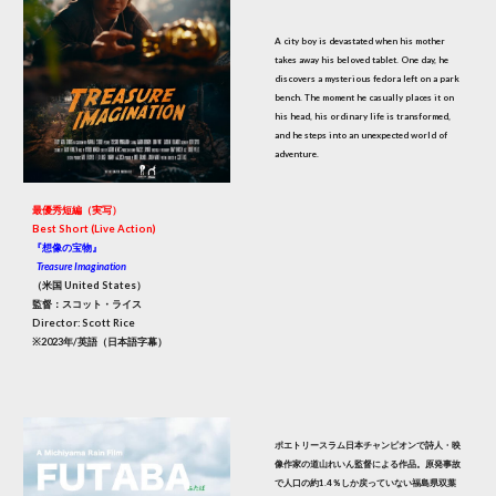
A city boy is devastated when his mother
takes away his beloved tablet. One day, he
discovers a mysterious fedora left on a park
bench. The moment he casually places it on
his head, his ordinary life is transformed,
and he steps into an unexpected world of
adventure.
最優秀短編（実写）
Best Short (Live Action)
『想像の宝物』
Treasure Imagination
（米国 United States）
監督：スコット・ライス
Director: Scott Rice
※2023年/英語（日本語字幕）
ポエトリースラム日本チャンピオンで詩人・映
像作家の道山れいん監督による作品。原発事故
で人口の約1.4％しか戻っていない福島県双葉